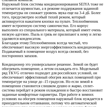
Наружный блок системы кондиционирования SEIYA тоже не
отличается шумностью, а в режиме поддержания заданной
температуры он снижает уровень звука еще на 3-4 дБ. Более
того, предусмотрен особый тихий режим, который
активируется нажатием кнопки на пульте. Теплообменник
имеет встроенную систему самоочистки. Его корпус
выполнен из специального материала, который имеет очень
низкую адгезию. Пыль и грязь не прилипают к нему и легко
удаляются конденсатом.
Благодаря этому:Теплообменник всегда чистый, что
обеспечивает высокую энергоэффективность кондиционера.
Подаваемый в помещение воздух всегда свежий, без
посторонних запахов.
Кондиционер это универсальное решение. Зимой он будет
обогревать помещение, а летом охлаждать его. Модельный
ряд TKVG отлично подходит для российских условий, он
обеспечивает эффективный обогрев жилых помещений при
температуре на улице до -15 градусов. Но если зимой в
помещении становится слишком душно и жарко, сплит-
система перейдет в режим охлаждения и быстро восстановит
заданные комфортные параметры. При работе в зимних
условиях на обогрев помещения наружный блок нуждается в
принудительном оттаивании, потому что автоматической