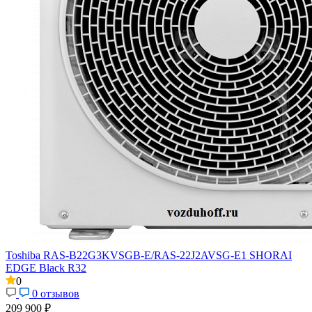
Toshiba RAS-B22G3KVSGB-E/RAS-22J2AVSG-E1 SHORAI
EDGE Black R32
0
0 отзывов
209 900 ₽