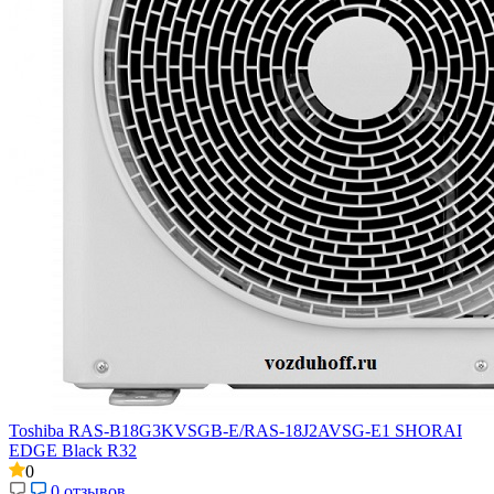
Toshiba RAS-B18G3KVSGB-E/RAS-18J2AVSG-E1 SHORAI
EDGE Black R32
0
0 отзывов