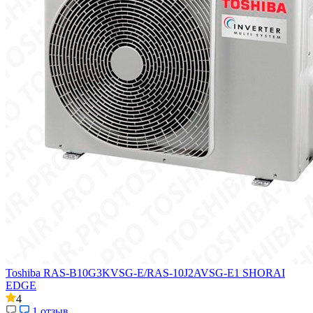
Toshiba RAS-B10G3KVSG-E/RAS-10J2AVSG-E1 SHORAI
EDGE
4
1 отзыв