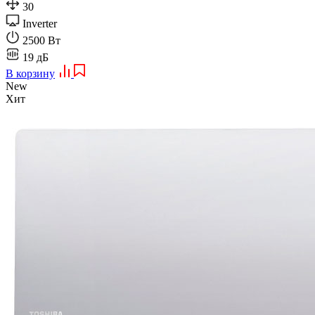
30
Inverter
2500 Вт
19 дБ
В корзину
New
Хит