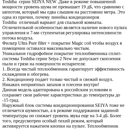
Toshiba серии SEIYA NEW .Даже в режиме повышенной
мощности уровень шума не превышает 19 дБ, что сравнимо с
шепотом, который мы едва слышим на расстоянии метра. Это
одна из причин, почему линейка кондиционеров
Toshiba отличный вариант для спальной комнаты.
Отличительной особенностью является наличие нового пульта
управления и 7-ми ступенчатая регулировка интенсивности
потока воздуха.
Фильтр Ultra Pure filter + покрытие Magic coil чтобы воздух в
помещении оставался максимально чистым.
Уникальное гидрофобное покрытие теплообменника сплит-
системы Toshiba серии Seiya 2 New не допускает скопления
пыли и грязи на поверхности испарителя:
1. Всегда чистый теплообменник гарантирует эффективность
охлаждения и обогрева.
2. Кондиционер подает только чистый и свежий воздух.
Никаких неприятных запахов и плесени внутри!
Данная модель адаптирована к российским условиям и
сохраняет свои рабочие характеристики до температуры до
-15 град.
Наружный блок системы кондиционирования SEIYA тоже не
отличается шумностью, а в режиме поддержания заданной
температуры он снижает уровень звука еще на 3-4 дБ. Более
того, предусмотрен особый тихий режим, который
активируется нажатием кнопки на пульте. Теплообменник